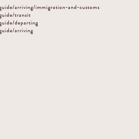
-guide/arriving/immigration-and-customs
guide/transit
guide/departing
uide/arriving