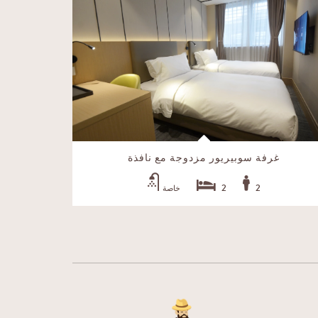
غرفة سوبيريور مزدوجة مع نافذة
غر
2
2
خاصة