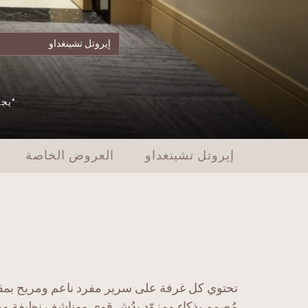
*يجب
إيروتل تشينغداو
العروض الخاصة
مُصمم بذكاء ومزوّد بدُش قوي ومناشف نظيفة و