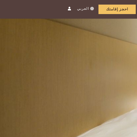
العربي
احجز إقامتك