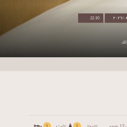
لك.
17-19
1
1
الإشغال
الأسرّة