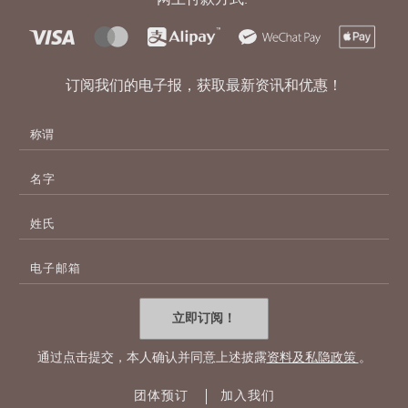
订阅我们的电子报，获取最新资讯和优惠！
名
字
姓
氏
电
子
邮
件
立即订阅！
地
址
通过点击提交，本人确认并同意上述披露
资料及私隐政策
。
团体预订
加入我们