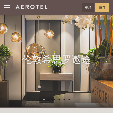
登录
预订
伦敦希思罗遨途