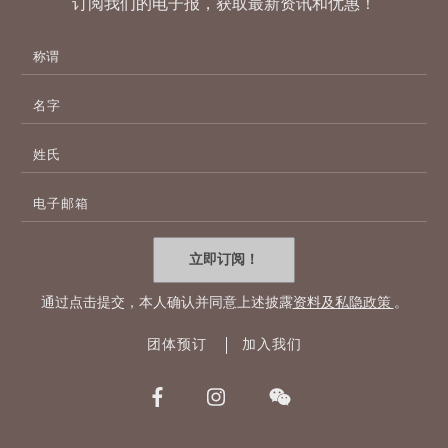
订阅我们的电子报，获取最新资讯和优惠！
名
字
姓
氏
电
子
邮
件
立即订阅！
地
址
通过点击提交，本人确认并同意上述披露
资料及私隐政策
。
团体预订
加入我们