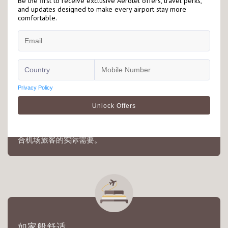
遨途坐落于机场客运大楼禁区内外，适合因出入境或转机
旅客停留享用，详情请查看有关酒店落地页以了解更多资
讯。
灵活预订
别于传统的按日收费，遨途客房收费按小时计算，更能符
合机场旅客的实际需要。
如家般舒适