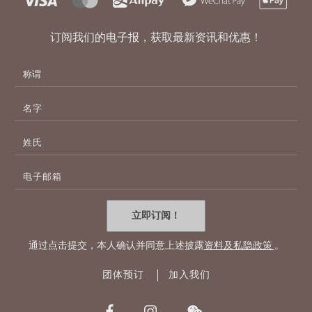
订阅我们的电子报，获取最新资讯和优惠！
名
字
姓
氏
电
子
邮
件
立即订阅！
地
址
通过点击提交，本人确认并同意上述披露
资料及私隐政策
。
团体预订
加入我们