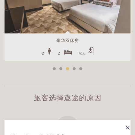
豪华双床房
2
2
私人
旅客选择遨途的原因