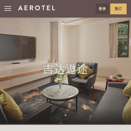
登录
预订
吉达遨途