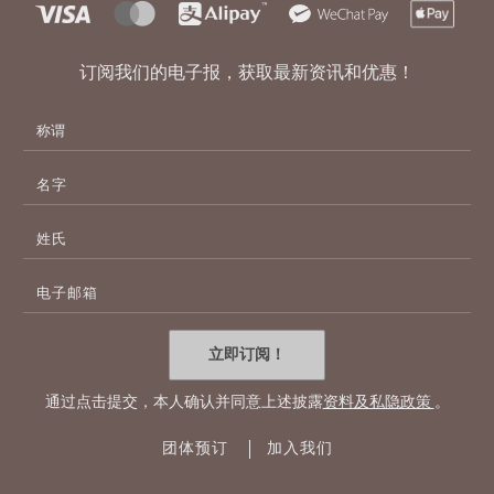
订阅我们的电子报，获取最新资讯和优惠！
名
字
姓
氏
电
子
邮
件
立即订阅！
地
址
通过点击提交，本人确认并同意上述披露
资料及私隐政策
。
团体预订
加入我们