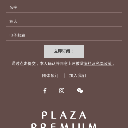
名
字
姓
氏
电
子
邮
件
立即订阅！
地
址
通过点击提交，本人确认并同意上述披露
资料及私隐政策
。
团体预订
加入我们