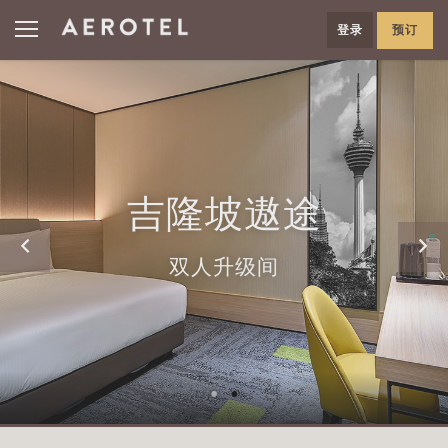
登录
预订
吉隆坡遨途
双人升级间