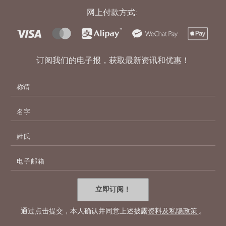
网上付款方式:
订阅我们的电子报，获取最新资讯和优惠！
名
字
姓
氏
电
子
邮
件
立即订阅！
地
址
通过点击提交，本人确认并同意上述披露
资料及私隐政策
。