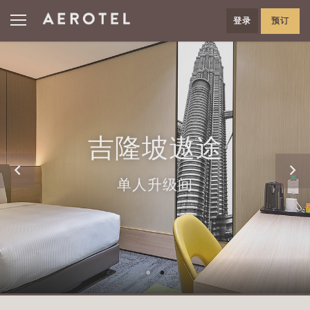
登录
预订
吉隆坡遨途
单人升级间