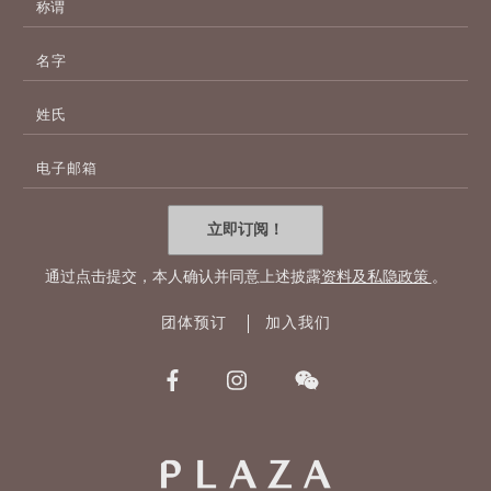
名
字
姓
氏
电
子
邮
件
立即订阅！
地
址
通过点击提交，本人确认并同意上述披露
资料及私隐政策
。
团体预订
加入我们