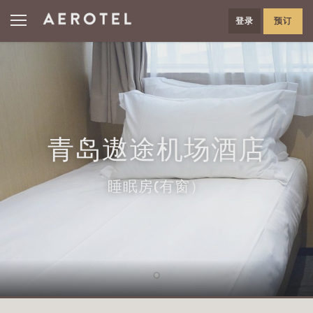
登录
预订
青岛遨途机场酒店
睡眠房(有窗）