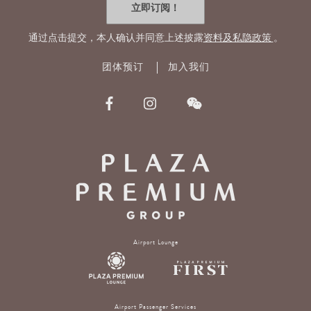
件
立即订阅！
地
址
通过点击提交，本人确认并同意上述披露
资料及私隐政策
。
团体预订
加入我们
Airport Lounge
Airport Passenger Services