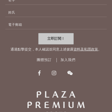
字
姓
氏
電
子
郵
寄
立即訂閱！
地
址
通過點擊提交，本人確認並同意上述披露
資料及私隱政策
。
團體預訂
加入我們