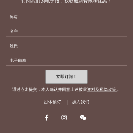
订阅我们的电子报，获取最新资讯和优惠！
名
字
姓
氏
电
子
邮
件
立即订阅！
地
址
通过点击提交，本人确认并同意上述披露
资料及私隐政策
。
团体预订
加入我们